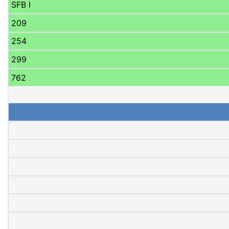
SFB I
209
254
299
762