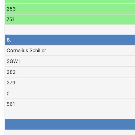
253
751
8.
Cornelius Schiller
SGW I
282
279
0
561