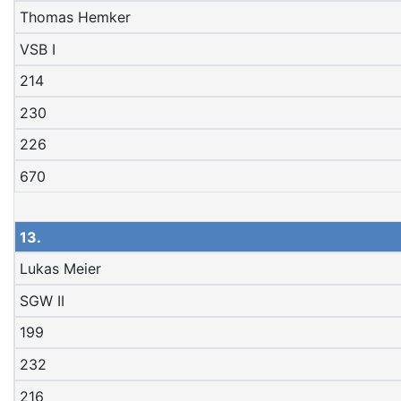
Thomas Hemker
VSB I
214
230
226
670
13.
Lukas Meier
SGW II
199
232
216