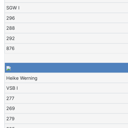
SGW I
296
288
292
876
Heike Werning
VSB I
277
269
279