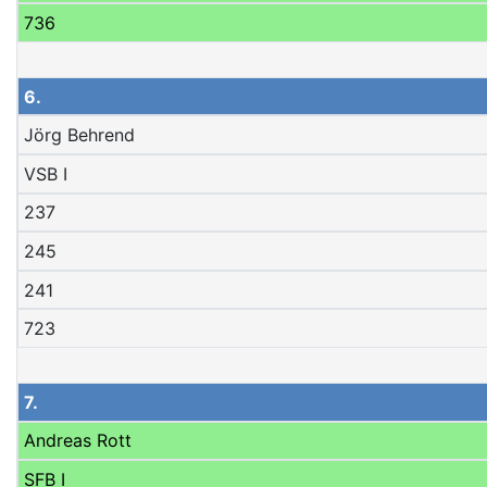
736
6.
Jörg Behrend
VSB I
237
245
241
723
7.
Andreas Rott
SFB I