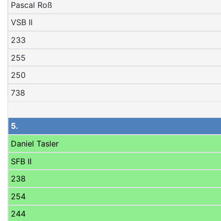
Pascal Roß
VSB II
233
255
250
738
5.
Daniel Tasler
SFB II
238
254
244