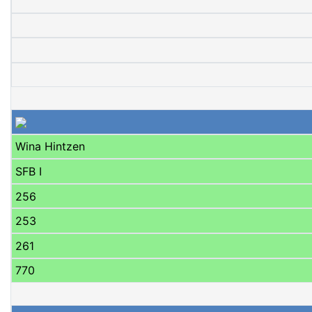
Wina Hintzen
SFB I
256
253
261
770