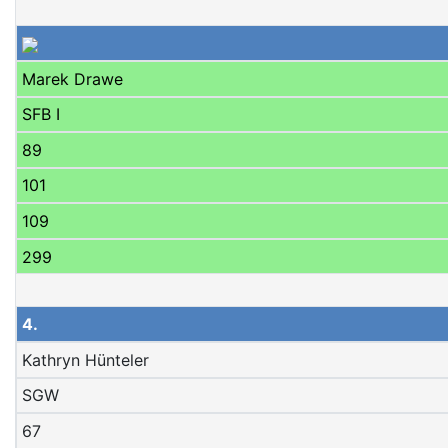
Marek Drawe
SFB I
89
101
109
299
4.
Kathryn Hünteler
SGW
67