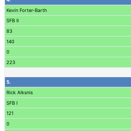
Kevin Forter-Barth
SFB II
83
140
0
223
5.
Rick Alksnis
SFB I
121
0