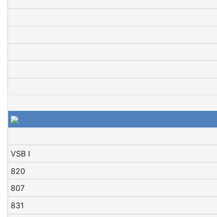
VSB I
820
807
831