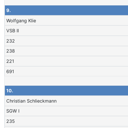
9.
Wolfgang Klie
VSB II
232
238
221
691
10.
Christian Schlieckmann
SGW I
235