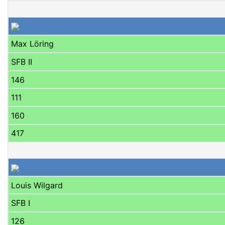
Max Löring
SFB II
146
111
160
417
Louis Wilgard
SFB I
126