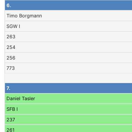
6.
Timo Borgmann
SGW I
263
254
256
773
7.
Daniel Tasler
SFB I
237
261