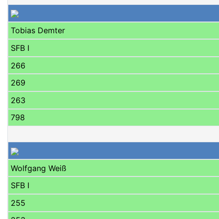
Tobias Demter
SFB I
266
269
263
798
Wolfgang Weiß
SFB I
255