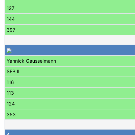
127
144
397
Yannick Gausselmann
SFB II
116
113
124
353
4.