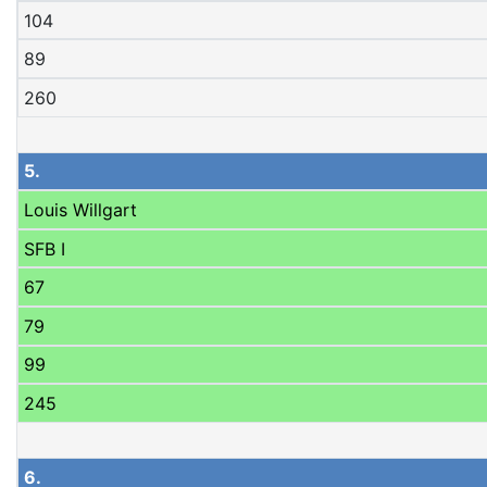
104
89
260
5.
Louis Willgart
SFB I
67
79
99
245
6.