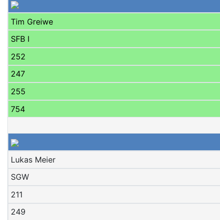
Tim Greiwe
SFB I
252
247
255
754
Lukas Meier
SGW
211
249