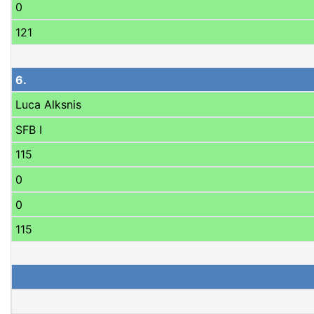
0
121
6.
Luca Alksnis
SFB I
115
0
0
115