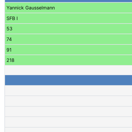
Yannick Gausselmann
SFB I
53
74
91
218