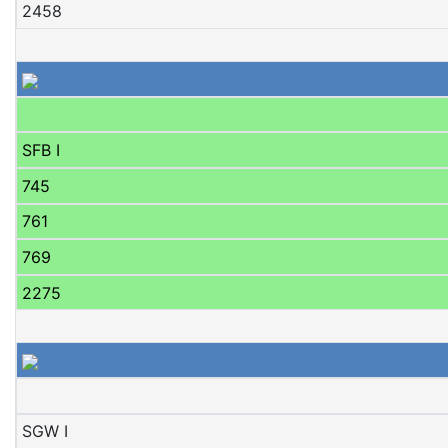
2458
SFB I
745
761
769
2275
SGW I