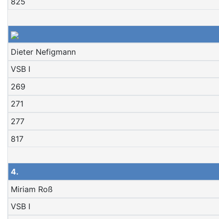
825
Dieter Nefigmann
VSB I
269
271
277
817
4.
Miriam Roß
VSB I